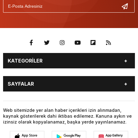
KATEGORİLER
GÜNDEM
SEKTÖR ÖZEL
SAYFALAR
DÜNYA
SİYASET
EKONOMİ
SPOR
GÜNDEM
SEKTÖR ÖZEL
DÜNYA
SİYASET
Web sitemizde yer alan haber içerikleri izin alınmadan,
kaynak gösterilerek dahi iktibas edilemez. Kanuna aykırı ve
EKONOMİ
SPOR
izinsiz olarak kopyalanamaz, başka yerde yayınlanamaz.