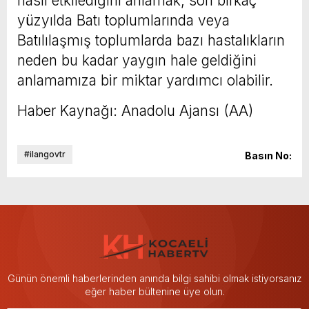
nasıl etkilediğini anlamak, son birkaç
yüzyılda Batı toplumlarında veya
Batılılaşmış toplumlarda bazı hastalıkların
neden bu kadar yaygın hale geldiğini
anlamamıza bir miktar yardımcı olabilir.
Haber Kaynağı: Anadolu Ajansı (AA)
#ilangovtr
Basın No:
Günün önemli haberlerinden anında bilgi sahibi olmak istiyorsanız
eğer haber bültenine üye olun.