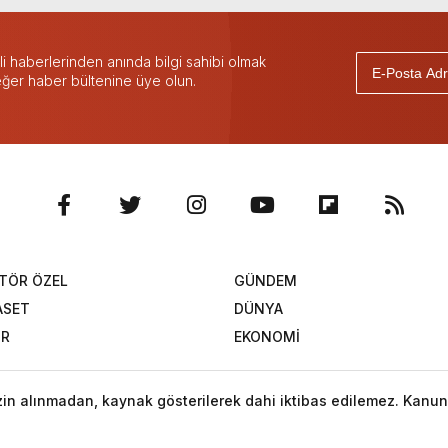
 haberlerinden anında bilgi sahibi olmak
 eğer haber bültenine üye olun.
TÖR ÖZEL
GÜNDEM
ASET
DÜNYA
OR
EKONOMİ
izin alınmadan, kaynak gösterilerek dahi iktibas edilemez. Kanun