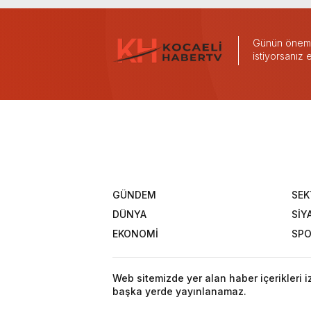
Günün önemli
istiyorsanız
GÜNDEM
SEK
DÜNYA
SİY
EKONOMİ
SP
Web sitemizde yer alan haber içerikleri 
başka yerde yayınlanamaz.