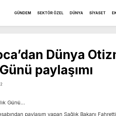
GÜNDEM
SEKTÖR ÖZEL
DÜNYA
SİYASET
E
Koca’dan Dünya Oti
 Günü paylaşımı
02
alık Günü…
abından paylaşım yapan Sağlık Bakanı Fahrettin 