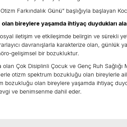
tizm Farkındalık Günü” başlığıyla başlayan Koca,
olan bireylere yaşamda ihtiyaç duydukları ala
al iletişim ve etkileşimde belirgin ve sürekli yete
tekrarlayıcı davranışlarla karakterize olan, günlük 
nöro-gelişimsel bir bozukluktur.
a olan Çok Disiplinli Çocuk ve Genç Ruh Sağlığ
plerle otizm spektrum bozukluğu olan bireylerle ai
m bozukluğu olan bireylere yaşamda ihtiyaç duydu
evgi ve benimsenme dahil eder.