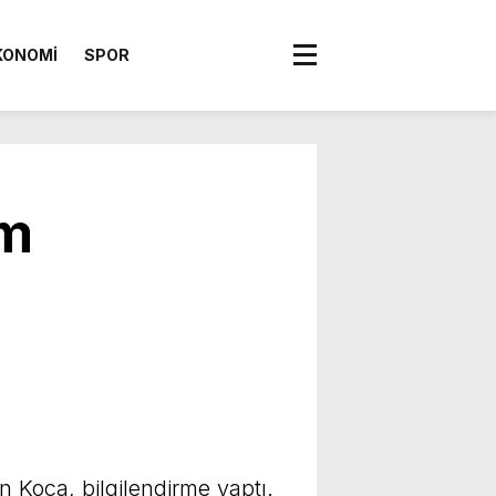
KONOMİ
SPOR
zm
Koca, bilgilendirme yaptı.