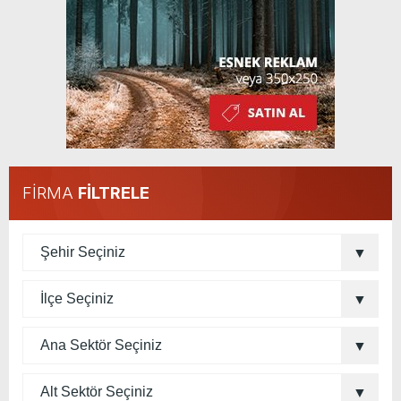
FİRMA
FİLTRELE