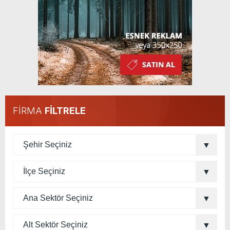
FİRMA
FİLTRELE