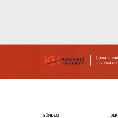
Günün önemli
istiyorsanız
GÜNDEM
SEK