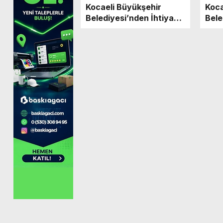
Kocaeli Büyükşehir
Koca
Belediyesi’nden İhtiyaç
Bele
Sahiplerine Soba Yardımı
Öğre
Tele