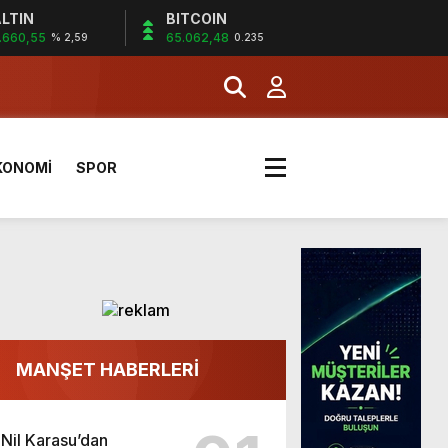
LTIN
BITCOIN
.660,55
65.062,48
% 2,59
0.235
a Kazandı
KONOMİ
SPOR
MANŞET HABERLERİ
Nil Karasu’dan