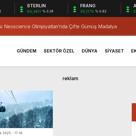
STERLIN
FRANG
A
Yıl Geçti
64,4811
59,1179
6
2
% 0.38
% 0.82
ası Neoscience Olimpiyatları’nda Çifte Gümüş Madalya
rı Öğrencilerinden ABD’de Tarihi Başarı: 6 Öğrenci 14 Madaly
sırtından vurulmuş! Acılı anne: Evime patates almak haram
ma Tehlikesini Önledi
GÜNDEM
SEKTÖR ÖZEL
DÜNYA
SİYASET
E
! Alevler birden yükseldi
alevlere teslim oldu
amadan korunma eğitimi
taşındı, 6 bin 600 kilogram pil geri dönüşüme kazandırıldı
Yıl Geçti
ası Neoscience Olimpiyatları’nda Çifte Gümüş Madalya
k 2025 - 17:16