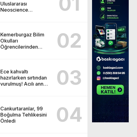
01
Uluslararası
Neoscience
Olimpiyatları’nda
Çifte Gümüş Madalya
02
Kemerburgaz Bilim
Okulları
Öğrencilerinden
ABD’de Tarihi Başarı:
6 Öğrenci 14 Madalya
Kazandı
03
Ece kahvaltı
hazırlarken sırtından
vurulmuş! Acılı anne:
Evime patates almak
haram
04
Cankurtaranlar, 99
Boğulma Tehlikesini
Önledi