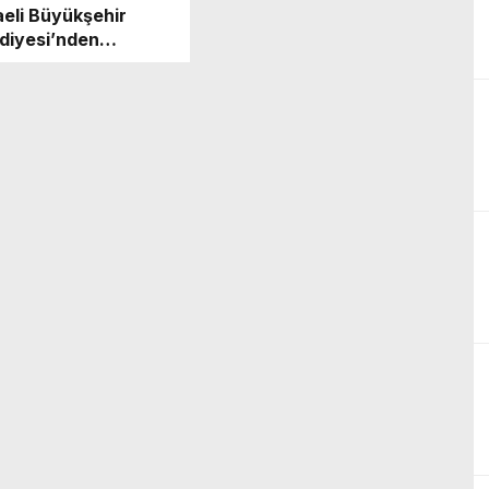
eli Büyükşehir
diyesi’nden
ncilere İndirimli
ferik Hizmeti