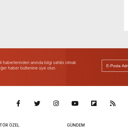
 haberlerinden anında bilgi sahibi olmak
 eğer haber bültenine üye olun.
TÖR ÖZEL
GÜNDEM