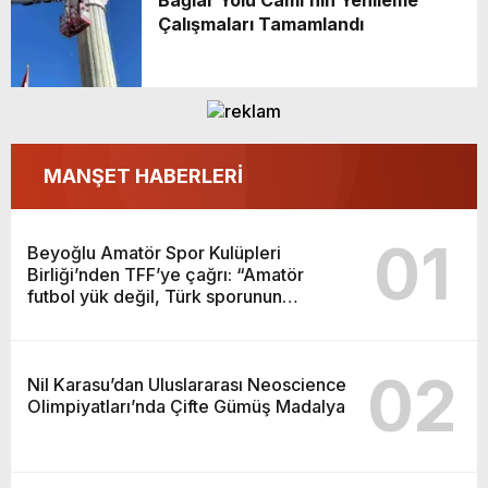
Bağlar Yolu Cami’nin Yenileme
sporunun temelidir”
Çalışmaları Tamamlandı
MANŞET HABERLERİ
01
Beyoğlu Amatör Spor Kulüpleri
Birliği’nden TFF’ye çağrı: “Amatör
futbol yük değil, Türk sporunun
temelidir”
02
Nil Karasu’dan Uluslararası Neoscience
Olimpiyatları’nda Çifte Gümüş Madalya