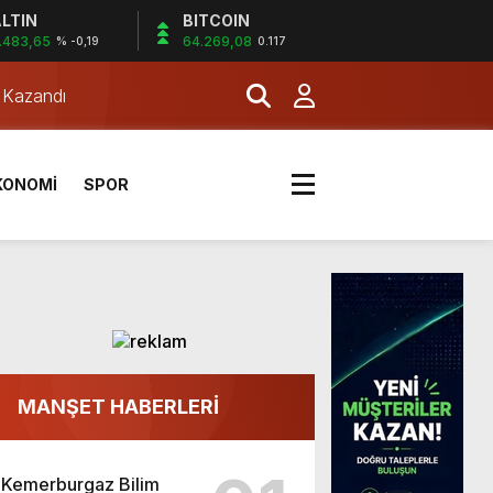
LTIN
BITCOIN
.483,65
64.269,08
% -0,19
0.117
a Kazandı
KONOMİ
SPOR
MANŞET HABERLERİ
a Kazandı
Kemerburgaz Bilim