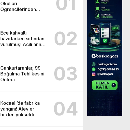
01
Okulları
Öğrencilerinden
ABD’de Tarihi Başarı:
6 Öğrenci 14 Madalya
Kazandı
02
Ece kahvaltı
hazırlarken sırtından
vurulmuş! Acılı anne:
Evime patates almak
haram
03
Cankurtaranlar, 99
Boğulma Tehlikesini
Önledi
04
Kocaeli’de fabrika
yangını! Alevler
birden yükseldi