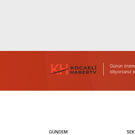
Günün önemli
istiyorsanız
GÜNDEM
SEK