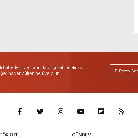
 haberlerinden anında bilgi sahibi olmak
 eğer haber bültenine üye olun.
TÖR ÖZEL
GÜNDEM