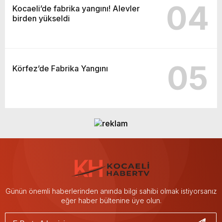
04
Kocaeli’de fabrika yangını! Alevler
birden yükseldi
05
Körfez’de Fabrika Yangını
Günün önemli haberlerinden anında bilgi sahibi olmak istiyorsanız
eğer haber bültenine üye olun.