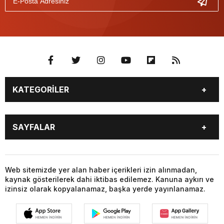
KATEGORİLER
GÜNDEM
SEKTÖR ÖZEL
SAYFALAR
DÜNYA
SİYASET
EKONOMİ
SPOR
GÜNDEM
SEKTÖR ÖZEL
DÜNYA
SİYASET
Web sitemizde yer alan haber içerikleri izin alınmadan,
kaynak gösterilerek dahi iktibas edilemez. Kanuna aykırı ve
EKONOMİ
SPOR
izinsiz olarak kopyalanamaz, başka yerde yayınlanamaz.