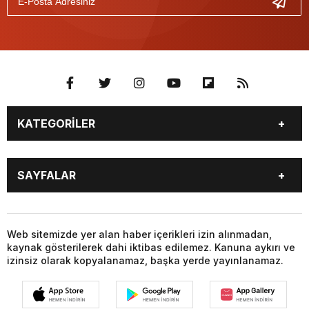
KATEGORİLER
GÜNDEM
SEKTÖR ÖZEL
SAYFALAR
DÜNYA
SİYASET
EKONOMİ
SPOR
GÜNDEM
SEKTÖR ÖZEL
DÜNYA
SİYASET
Web sitemizde yer alan haber içerikleri izin alınmadan,
kaynak gösterilerek dahi iktibas edilemez. Kanuna aykırı ve
EKONOMİ
SPOR
izinsiz olarak kopyalanamaz, başka yerde yayınlanamaz.