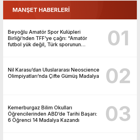
sporunun temelidir”
MANŞET HABERLERİ
01
Beyoğlu Amatör Spor Kulüpleri
Birliği’nden TFF’ye çağrı: “Amatör
futbol yük değil, Türk sporunun
temelidir”
02
Nil Karasu’dan Uluslararası Neoscience
Olimpiyatları’nda Çifte Gümüş Madalya
03
Kemerburgaz Bilim Okulları
Öğrencilerinden ABD’de Tarihi Başarı:
6 Öğrenci 14 Madalya Kazandı