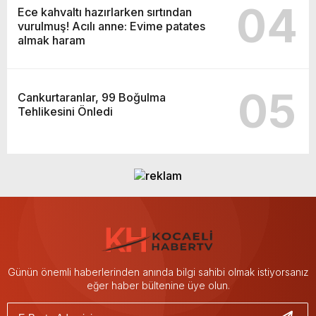
04
Ece kahvaltı hazırlarken sırtından
vurulmuş! Acılı anne: Evime patates
almak haram
05
Cankurtaranlar, 99 Boğulma
Tehlikesini Önledi
Günün önemli haberlerinden anında bilgi sahibi olmak istiyorsanız
eğer haber bültenine üye olun.