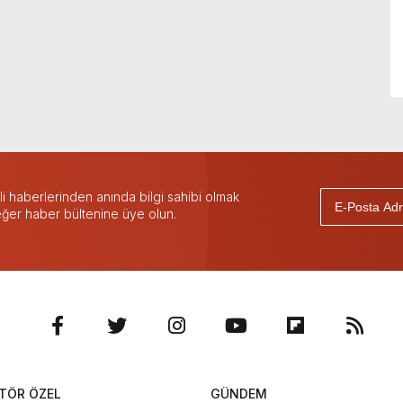
 haberlerinden anında bilgi sahibi olmak
 eğer haber bültenine üye olun.
TÖR ÖZEL
GÜNDEM