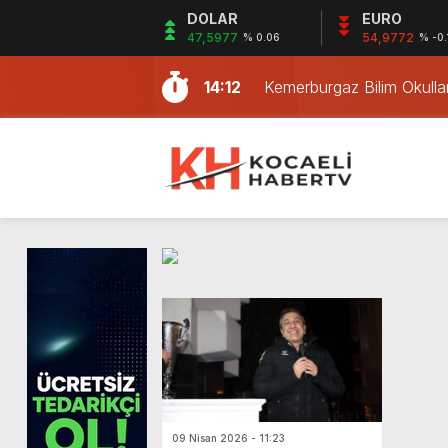
DOLAR
EURO
13:34
Gül Teknik Servisi İstan
47,5977
54,9772
% 0.06
% -0.
14:12
Kemerburgaz Bilim Okulla
15:35
Ece kahvaltı hazırlarken 
15:34
Cankurtaranlar, 99 Boğul
15:33
Kocaeli’de fabrika yangını
15:32
Körfez’de Fabrika Yangını
15:31
Kocaeli’de boya fabrikası 
11:37
İtfaiye personeline patl
11:36
Atıklar defileyle sahneye 
11:35
Musa İlter’in Ölümünde 4 
13:34
Gül Teknik Servisi İstan
14:12
Kemerburgaz Bilim Okulla
09 Nisan 2026 - 11:23