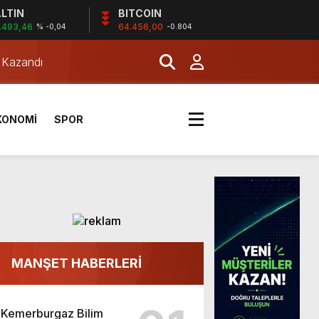
LTIN
BITCOIN
.493,46
64.456,00
% -0,04
-0.804
a Kazandı
KONOMİ
SPOR
MANŞET HABERLERİ
a Kazandı
Kemerburgaz Bilim