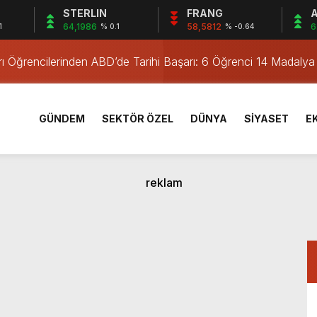
STERLIN
FRANG
A
bul’da Beyaz Eşya Tamirinde Güvenilir Çözüm Sunuyor
64,1986
58,5812
6
1
% 0.1
% -0.64
rı Öğrencilerinden ABD’de Tarihi Başarı: 6 Öğrenci 14 Madaly
sırtından vurulmuş! Acılı anne: Evime patates almak haram
ma Tehlikesini Önledi
! Alevler birden yükseldi
GÜNDEM
SEKTÖR ÖZEL
DÜNYA
SİYASET
E
alevlere teslim oldu
amadan korunma eğitimi
taşındı, 6 bin 600 kilogram pil geri dönüşüme kazandırıldı
Yıl Geçti
bul’da Beyaz Eşya Tamirinde Güvenilir Çözüm Sunuyor
rı Öğrencilerinden ABD’de Tarihi Başarı: 6 Öğrenci 14 Madaly