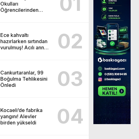
01
Okulları
Öğrencilerinden
ABD’de Tarihi Başarı:
6 Öğrenci 14 Madalya
Kazandı
02
Ece kahvaltı
hazırlarken sırtından
vurulmuş! Acılı anne:
Evime patates almak
haram
03
Cankurtaranlar, 99
Boğulma Tehlikesini
Önledi
04
Kocaeli’de fabrika
yangını! Alevler
birden yükseldi