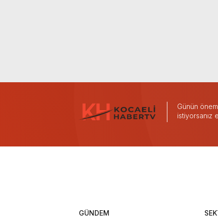
Günün önemli
istiyorsanız
GÜNDEM
SEK