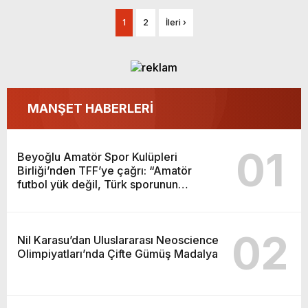
1
2
İleri ›
MANŞET HABERLERİ
01
Beyoğlu Amatör Spor Kulüpleri
Birliği’nden TFF’ye çağrı: “Amatör
futbol yük değil, Türk sporunun
temelidir”
02
Nil Karasu’dan Uluslararası Neoscience
Olimpiyatları’nda Çifte Gümüş Madalya