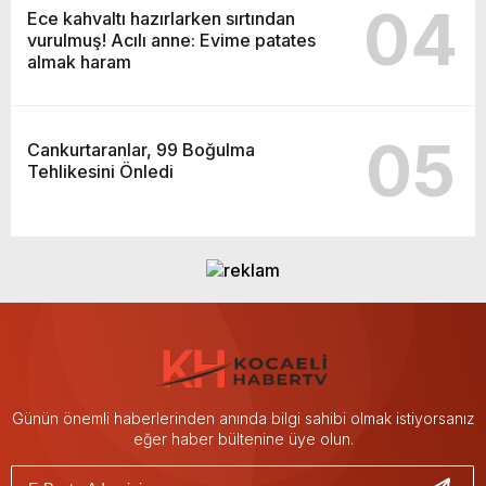
04
Ece kahvaltı hazırlarken sırtından
vurulmuş! Acılı anne: Evime patates
almak haram
05
Cankurtaranlar, 99 Boğulma
Tehlikesini Önledi
Günün önemli haberlerinden anında bilgi sahibi olmak istiyorsanız
eğer haber bültenine üye olun.