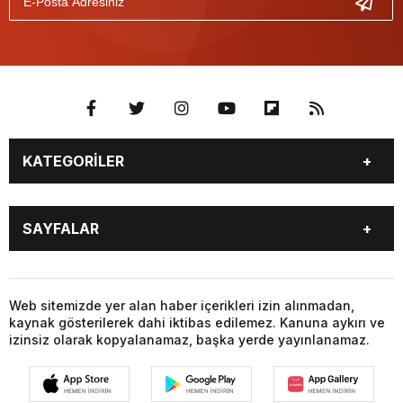
KATEGORİLER
GÜNDEM
SEKTÖR ÖZEL
SAYFALAR
DÜNYA
SİYASET
EKONOMİ
SPOR
GÜNDEM
SEKTÖR ÖZEL
DÜNYA
SİYASET
Web sitemizde yer alan haber içerikleri izin alınmadan,
kaynak gösterilerek dahi iktibas edilemez. Kanuna aykırı ve
EKONOMİ
SPOR
izinsiz olarak kopyalanamaz, başka yerde yayınlanamaz.