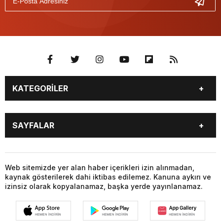
KATEGORİLER
GÜNDEM
SEKTÖR ÖZEL
SAYFALAR
DÜNYA
SİYASET
EKONOMİ
SPOR
GÜNDEM
SEKTÖR ÖZEL
DÜNYA
SİYASET
Web sitemizde yer alan haber içerikleri izin alınmadan,
kaynak gösterilerek dahi iktibas edilemez. Kanuna aykırı ve
EKONOMİ
SPOR
izinsiz olarak kopyalanamaz, başka yerde yayınlanamaz.