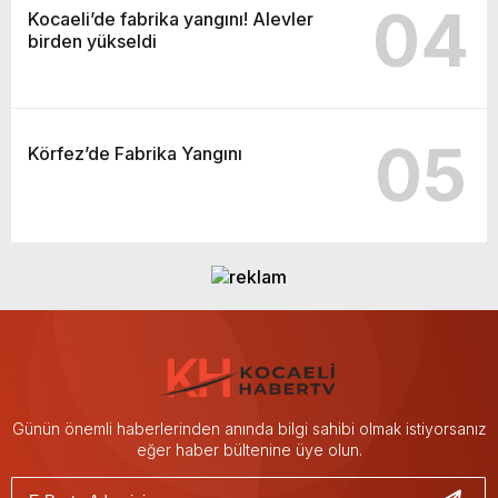
04
Kocaeli’de fabrika yangını! Alevler
birden yükseldi
05
Körfez’de Fabrika Yangını
Günün önemli haberlerinden anında bilgi sahibi olmak istiyorsanız
eğer haber bültenine üye olun.