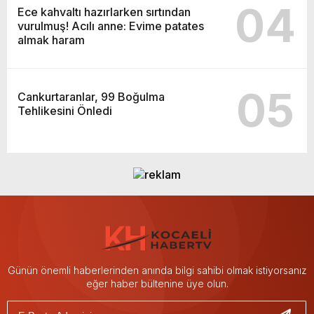
04
Ece kahvaltı hazırlarken sırtından
vurulmuş! Acılı anne: Evime patates
almak haram
05
Cankurtaranlar, 99 Boğulma
Tehlikesini Önledi
Günün önemli haberlerinden anında bilgi sahibi olmak istiyorsanız
eğer haber bültenine üye olun.