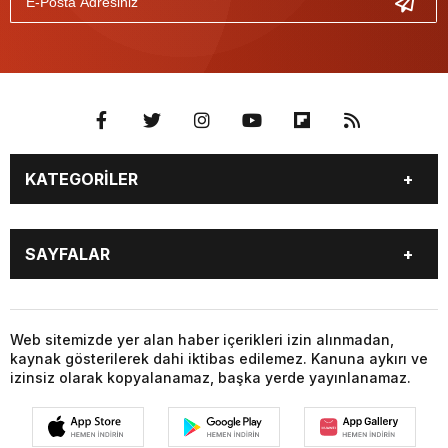
KATEGORİLER
GÜNDEM
SEKTÖR ÖZEL
SAYFALAR
DÜNYA
SİYASET
EKONOMİ
SPOR
GÜNDEM
SEKTÖR ÖZEL
DÜNYA
SİYASET
Web sitemizde yer alan haber içerikleri izin alınmadan,
kaynak gösterilerek dahi iktibas edilemez. Kanuna aykırı ve
EKONOMİ
SPOR
izinsiz olarak kopyalanamaz, başka yerde yayınlanamaz.