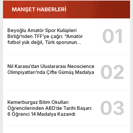
sporunun temelidir”
MANŞET HABERLERİ
01
Beyoğlu Amatör Spor Kulüpleri
Birliği’nden TFF’ye çağrı: “Amatör
futbol yük değil, Türk sporunun
temelidir”
02
Nil Karasu’dan Uluslararası Neoscience
Olimpiyatları’nda Çifte Gümüş Madalya
03
Kemerburgaz Bilim Okulları
Öğrencilerinden ABD’de Tarihi Başarı:
6 Öğrenci 14 Madalya Kazandı