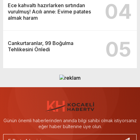
04
Ece kahvaltı hazırlarken sırtından
vurulmuş! Acılı anne: Evime patates
almak haram
05
Cankurtaranlar, 99 Boğulma
Tehlikesini Önledi
Günün önemli haberlerinden anında bilgi sahibi olmak istiyorsanız
eğer haber bültenine üye olun.