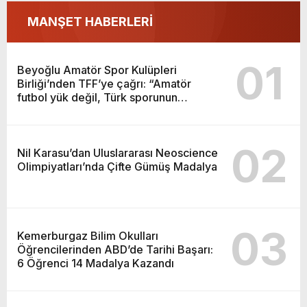
sporunun temelidir”
MANŞET HABERLERİ
01
Beyoğlu Amatör Spor Kulüpleri
Birliği’nden TFF’ye çağrı: “Amatör
futbol yük değil, Türk sporunun
temelidir”
02
Nil Karasu’dan Uluslararası Neoscience
Olimpiyatları’nda Çifte Gümüş Madalya
03
Kemerburgaz Bilim Okulları
Öğrencilerinden ABD’de Tarihi Başarı:
6 Öğrenci 14 Madalya Kazandı