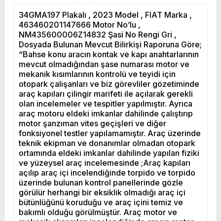
34GMA197 Plakalı , 2023 Model , FIAT Marka ,
463460201147666 Motor No’lu ,
NM435600006Z14832 Şasi No Rengi Gri ,
Dosyada Bulunan Mevcut Bilirkişi Raporuna Göre;
“Bahse konu aracın kontak ve kapı anahtarlarının
mevcut olmadığından şase numarası motor ve
mekanik kısımlarının kontrolü ve teyidi için
otopark çalışanları ve biz görevliler gözetiminde
araç kapıları çilingir marifeti ile açılarak gerekli
olan incelemeler ve tespitler yapılmıştır. Ayrıca
araç motoru eldeki imkanlar dahilinde çalıştırıp
motor şanzıman vites geçişleri ve diğer
fonksiyonel testler yapılamamıştır. Araç üzerinde
teknik ekipman ve donanımlar olmadan otopark
ortamında eldeki imkanlar dahilinde yapılan fiziki
ve yüzeysel araç incelemesinde ;Araç kapıları
açılıp araç içi incelendiğinde torpido ve torpido
üzerinde bulunan kontrol panellerinde gözle
görülür herhangi bir eksiklik olmadığı araç içi
bütünlüğünü koruduğu ve araç içini temiz ve
bakımlı olduğu görülmüştür. Araç motor ve