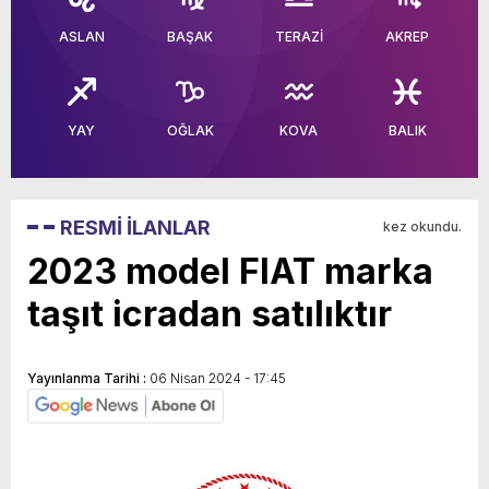
ASLAN
BAŞAK
TERAZİ
AKREP
YAY
OĞLAK
KOVA
BALIK
RESMİ İLANLAR
kez okundu.
2023 model FIAT marka
taşıt icradan satılıktır
Yayınlanma Tarihi :
06 Nisan 2024 - 17:45