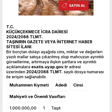
T.C.
KÜÇÜKÇEKMECE
İCRA DAİRESİ
2024/2088 TLMT.
TAŞINIRIN GAZETE VEYA İNTERNET HABER
SİTESİ İLANI
Bir borçtan dolayı aşağıda cins, miktar ve değerleri
yazılı mallar satışa çıkarılmış olup mahcuzun ayrıntılı
görsellerine, artırmaya ilişkin şartlara ve ayrıntılı
açıklamalara
esatis.uyap.gov.tr
adresi
üzerinden
2024/2088 TLMT.
sayılı dosya numarası
ile erişim sağlanabilir.
Muhammen Kıymeti
Adedi
Cinsi
Mahiyeti ve Önemli Vasıfları
1.000.000,00
1
Taşıt