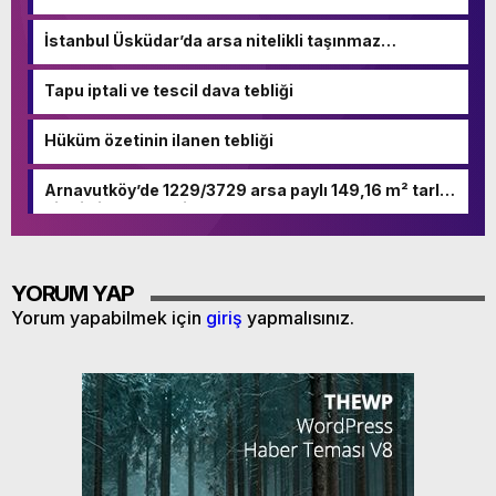
İstanbul Üsküdar’da arsa nitelikli taşınmaz
mahkemeden satılıktır
Tapu iptali ve tescil dava tebliği
Hüküm özetinin ilanen tebliği
Arnavutköy’de 1229/3729 arsa paylı 149,16 m² tarla
nitelikli taşınmaz icradan satılıktır
YORUM YAP
Yorum yapabilmek için
giriş
yapmalısınız.