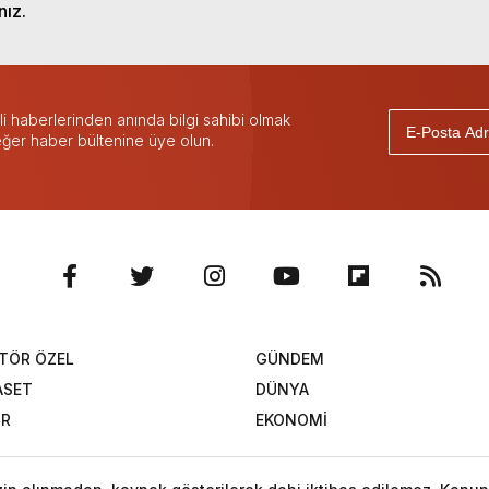
nız.
 haberlerinden anında bilgi sahibi olmak
 eğer haber bültenine üye olun.
TÖR ÖZEL
GÜNDEM
ASET
DÜNYA
OR
EKONOMİ