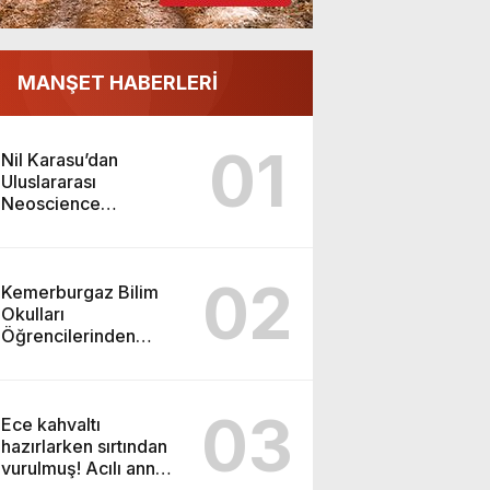
MANŞET HABERLERİ
01
Nil Karasu’dan
Uluslararası
Neoscience
Olimpiyatları’nda
Çifte Gümüş Madalya
02
Kemerburgaz Bilim
Okulları
Öğrencilerinden
ABD’de Tarihi Başarı:
6 Öğrenci 14 Madalya
Kazandı
03
Ece kahvaltı
hazırlarken sırtından
vurulmuş! Acılı anne:
Evime patates almak