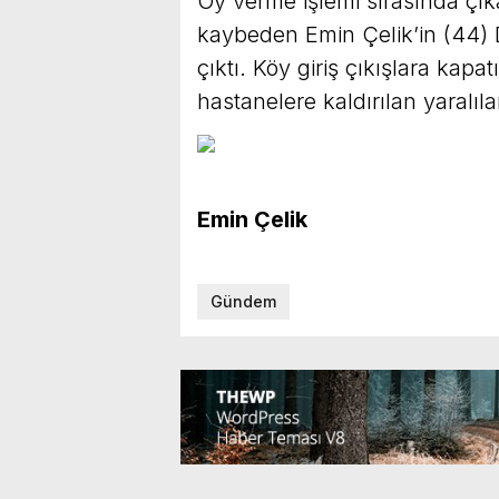
Oy verme işlemi sırasında çıka
kaybeden Emin Çelik’in (44) D
çıktı. Köy giriş çıkışlara kapa
hastanelere kaldırılan yaralıla
Emin Çelik
Gündem