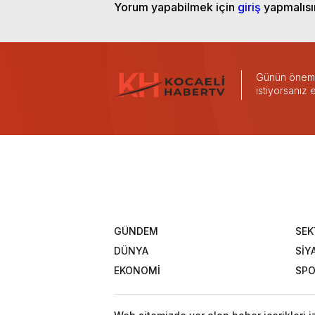
Yorum yapabilmek için
giriş
yapmalısı
Günün önemli
istiyorsanız
GÜNDEM
SEK
DÜNYA
SİY
EKONOMİ
SP