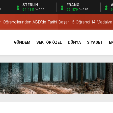
STERLIN
FRANG
A
Yıl Geçti
64,4811
59,1179
6
2
% 0.38
% 0.82
ası Neoscience Olimpiyatları’nda Çifte Gümüş Madalya
rı Öğrencilerinden ABD’de Tarihi Başarı: 6 Öğrenci 14 Madaly
sırtından vurulmuş! Acılı anne: Evime patates almak haram
ma Tehlikesini Önledi
GÜNDEM
SEKTÖR ÖZEL
DÜNYA
SİYASET
E
! Alevler birden yükseldi
alevlere teslim oldu
amadan korunma eğitimi
taşındı, 6 bin 600 kilogram pil geri dönüşüme kazandırıldı
Yıl Geçti
ası Neoscience Olimpiyatları’nda Çifte Gümüş Madalya