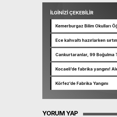
İLGİNİZİ ÇEKEBİLİR
Kemerburgaz Bilim Okulları Öğ
14 Madalya Kazandı
Ece kahvaltı hazırlarken sırt
haram
Cankurtaranlar, 99 Boğulma T
Kocaeli’de fabrika yangını! Al
Körfez’de Fabrika Yangını
YORUM YAP