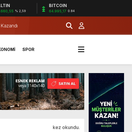
LTIN
BITCOIN
.660,55
64.995,17
% 2,59
0.84
a Kazandı
KONOMİ
SPOR
kez okundu.