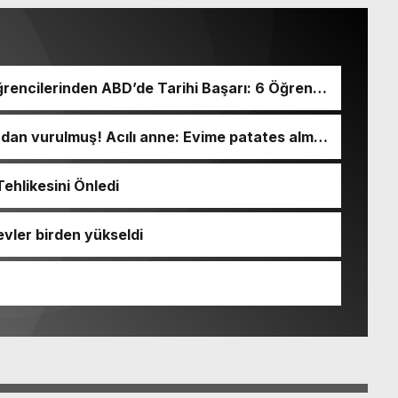
rencilerinden ABD’de Tarihi Başarı: 6 Öğrenci
ından vurulmuş! Acılı anne: Evime patates almak
ehlikesini Önledi
evler birden yükseldi