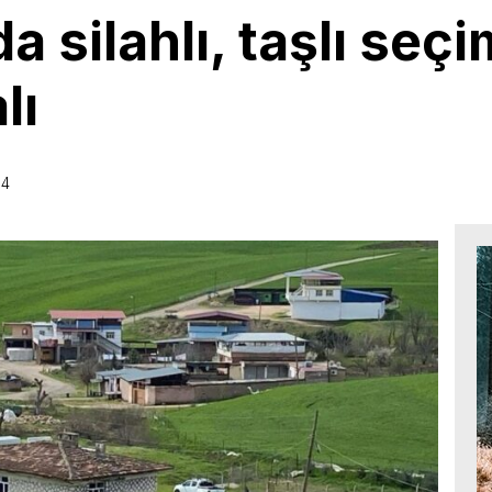
da silahlı, taşlı se
lı
54