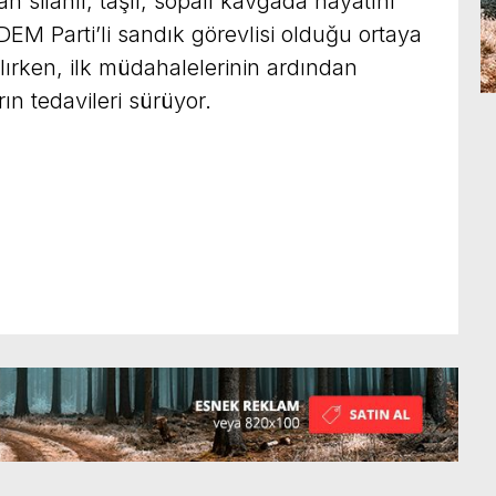
n silahlı, taşlı, sopalı kavgada hayatını
EM Parti’li sandık görevlisi olduğu ortaya
tılırken, ilk müdahalelerinin ardından
rın tedavileri sürüyor.