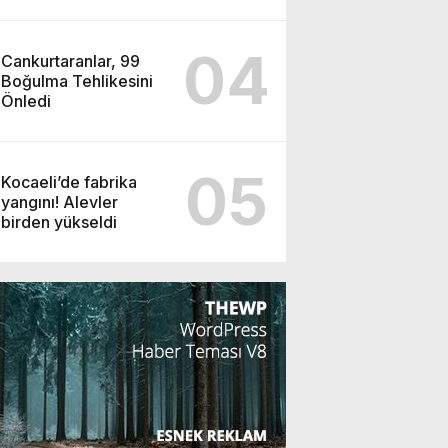
haram
04
Cankurtaranlar, 99
Boğulma Tehlikesini
Önledi
05
Kocaeli’de fabrika
yangını! Alevler
birden yükseldi