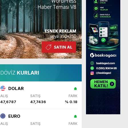
DÖVİZ
KURLARI
DOLAR
ALIŞ
SATIŞ
FARK
47,6787
47,7436
% 0.18
EURO
ALIŞ
SATIŞ
FARK