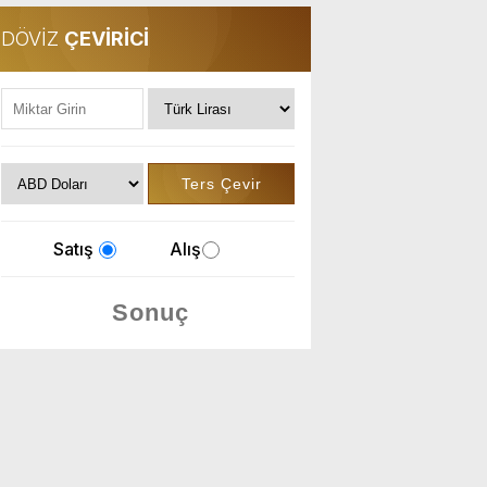
DÖVİZ
ÇEVİRİCİ
Satış
Alış