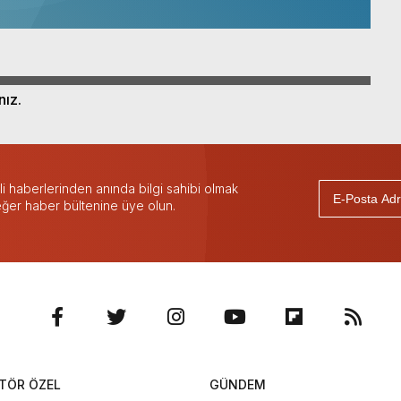
nız.
 haberlerinden anında bilgi sahibi olmak
 eğer haber bültenine üye olun.
TÖR ÖZEL
GÜNDEM