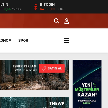
LTIN
BITCOIN
.660,55
64.893,83
% 2,59
-0.169
 sporunun temelidir”
a Kazandı
KONOMİ
SPOR
 sporunun temelidir”