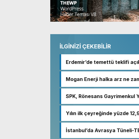
İLGİNİZİ ÇEKEBİLİR
Erdemir’de temettü teklifi açı
Mogan Enerji halka arz ne zam
SPK, Rönesans Gayrimenkul Yat
Yılın ilk çeyreğinde yüzde 12,9
İstanbul’da Avrasya Tüneli-T