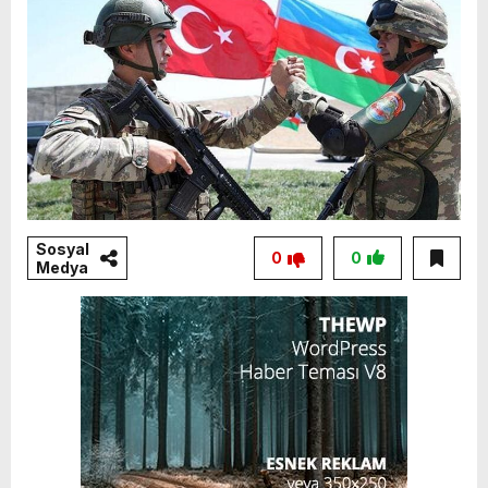
Sosyal
0
0
Medya