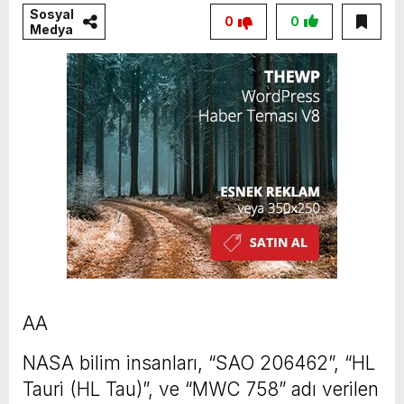
Sosyal
0
0
Medya
AA
NASA bilim insanları, “SAO 206462”, “HL
Tauri (HL Tau)”, ve “MWC 758” adı verilen