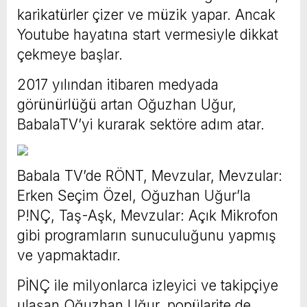
karikatürler çizer ve müzik yapar. Ancak
Youtube hayatına start vermesiyle dikkat
çekmeye başlar.
2017 yılından itibaren medyada
görünürlüğü artan Oğuzhan Uğur,
BabalaTV’yi kurarak sektöre adım atar.
Babala TV’de RÖNT, Mevzular, Mevzular:
Erken Seçim Özel, Oğuzhan Uğur’la
P!NÇ, Taş-Aşk, Mevzular: Açık Mikrofon
gibi programların sunuculuğunu yapmış
ve yapmaktadır.
PİNÇ ile milyonlarca izleyici ve takipçiye
ulaşan Oğuzhan Uğur, popülarite de