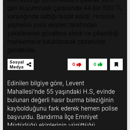
gün kuyumcular çarşısında 44 bin 500 TL
karşılığında sattığı tespit edildi. Hırsızlık
şüphelisi polis ekipleri tarafından
yakalanarak gözaltına alındı ve çıkarıldığı
mahkemece tutuklanarak cezaevine
gönderildi.
Sosyal
0
0
Medya
Edinilen bilgiye göre, Levent
Mahallesi’nde 55 yaşındaki H.S, evinde
bulunan değerli hasır burma bileziğinin
kaybolduğunu fark ederek hemen polise
başvurdu. Bandırma İlçe Emniyet
Müdürlüğü ekiplerinin yürüttüğü