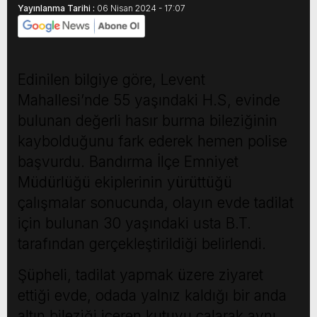
Yayınlanma Tarihi :
06 Nisan 2024 - 17:07
Edinilen bilgiye göre, Levent
Mahallesi’nde 55 yaşındaki H.S, evinde
bulunan değerli hasır burma bileziğinin
kaybolduğunu fark ederek hemen polise
başvurdu. Bandırma İlçe Emniyet
Müdürlüğü ekiplerinin yürüttüğü
çalışmalar sonucunda, olayın evde tadilat
için bulunan 30 yaşındaki usta B.T.
tarafından gerçekleştirildiği belirlendi.
Şüpheli, tadilat yapmak üzere ziyaret
ettiği evde, odada yalnız kaldığı bir anda
altın bileziği içeren kutuyu çalarak aynı