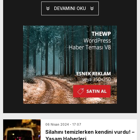
çalışmalar sonucunda, olayın evde tadilat
DEVAMINI OKU
için bulunan 30 yaşındaki usta B.T.
tarafından gerçekleştirildiği belirlendi.
Şüpheli, tadilat yapmak üzere ziyaret
ettiği evde, odada yalnız kaldığı bir anda
altın bileziği içeren […]
06 Nisan 2024 - 17:07
Silahını temizlerken kendini vurdu! –
Yaşam Haberleri