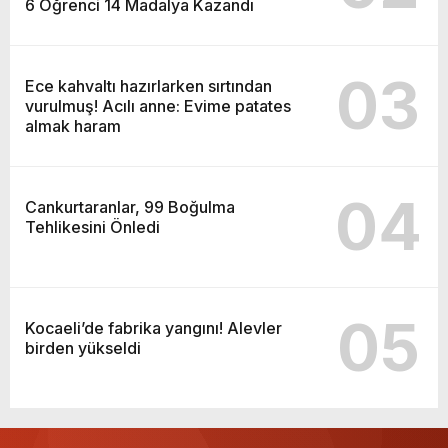
6 Öğrenci 14 Madalya Kazandı
03
Ece kahvaltı hazırlarken sırtından
vurulmuş! Acılı anne: Evime patates
almak haram
04
Cankurtaranlar, 99 Boğulma
Tehlikesini Önledi
05
Kocaeli’de fabrika yangını! Alevler
birden yükseldi