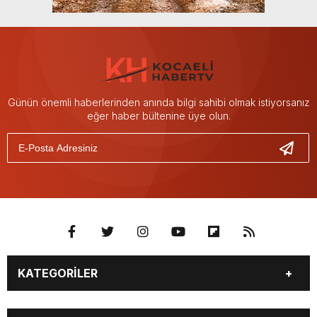
Günün önemli haberlerinden anında bilgi sahibi olmak istiyorsanız
eğer haber bültenine üye olun.
KATEGORİLER
GÜNDEM
SEKTÖR ÖZEL