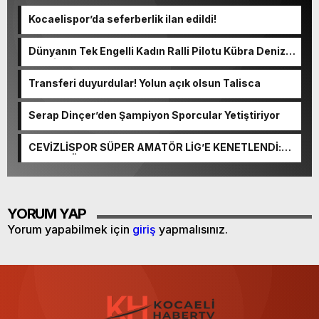
Kocaelispor’da seferberlik ilan edildi!
Dünyanın Tek Engelli Kadın Ralli Pilotu Kübra Denizci
Keskin Avrupa’da Gurur Yaşattı
Transferi duyurdular! Yolun açık olsun Talisca
Serap Dinçer’den Şampiyon Sporcular Yetiştiriyor
CEVİZLİSPOR SÜPER AMATÖR LİG’E KENETLENDİ:
MAÇA GÜN SAYIYORLAR!
YORUM YAP
Yorum yapabilmek için
giriş
yapmalısınız.