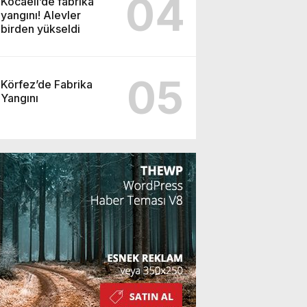
04
Kocaeli’de fabrika
yangını! Alevler
birden yükseldi
05
Körfez’de Fabrika
Yangını