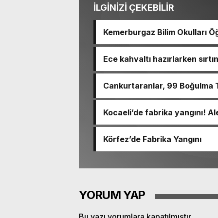
İLGİNİZİ ÇEKEBİLİR
Kemerburgaz Bilim Okulları Öğ
14 Madalya Kazandı
Ece kahvaltı hazırlarken sırt
haram
Cankurtaranlar, 99 Boğulma T
Kocaeli’de fabrika yangını! Al
Körfez’de Fabrika Yangını
YORUM YAP
Bu yazı yorumlara kapatılmıştır.