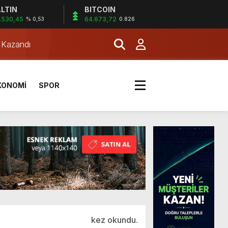
LTIN
BITCOIN
.530,45
64.673,72
% 0,53
0.826
a Kazandı
KONOMİ
SPOR
a Kazandı
kez okundu.