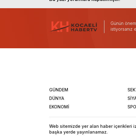
Günün önemli
istiyorsanız
GÜNDEM
SEK
DÜNYA
SİY
EKONOMİ
SP
Web sitemizde yer alan haber içerikleri 
başka yerde yayınlanamaz.