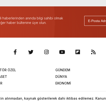
 haberlerinden anında bilgi sahibi olmak
 eğer haber bültenine üye olun.
TÖR ÖZEL
GÜNDEM
ASET
DÜNYA
OR
EKONOMİ
izin alınmadan, kaynak gösterilerek dahi iktibas edilemez. Kanun