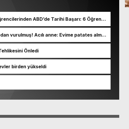
rencilerinden ABD’de Tarihi Başarı: 6 Öğrenci
ından vurulmuş! Acılı anne: Evime patates almak
ehlikesini Önledi
evler birden yükseldi