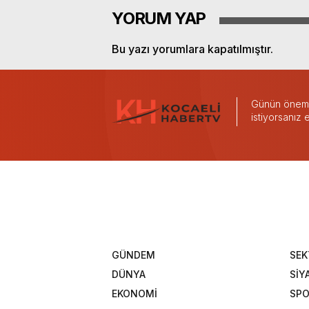
YORUM YAP
Bu yazı yorumlara kapatılmıştır.
Günün önemli
istiyorsanız
GÜNDEM
SEK
DÜNYA
SİY
EKONOMİ
SP