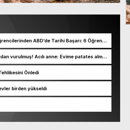
rencilerinden ABD’de Tarihi Başarı: 6 Öğrenci
ından vurulmuş! Acılı anne: Evime patates almak
ehlikesini Önledi
evler birden yükseldi