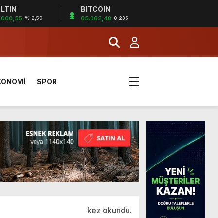
LTIN
BITCOIN
.660,55
65.062,48
% 2,59
0.235
a Kazandı
KONOMİ
SPOR
kez okundu.