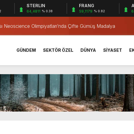
STERLIN
FRANG
A
Yıl Geçti
64,4811
59,1179
6
2
% 0.38
% 0.82
ası Neoscience Olimpiyatları’nda Çifte Gümüş Madalya
rı Öğrencilerinden ABD’de Tarihi Başarı: 6 Öğrenci 14 Madaly
sırtından vurulmuş! Acılı anne: Evime patates almak haram
ma Tehlikesini Önledi
GÜNDEM
SEKTÖR ÖZEL
DÜNYA
SİYASET
E
! Alevler birden yükseldi
alevlere teslim oldu
amadan korunma eğitimi
taşındı, 6 bin 600 kilogram pil geri dönüşüme kazandırıldı
Yıl Geçti
ası Neoscience Olimpiyatları’nda Çifte Gümüş Madalya