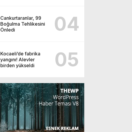
haram
04
Cankurtaranlar, 99
Boğulma Tehlikesini
Önledi
05
Kocaeli’de fabrika
yangını! Alevler
birden yükseldi