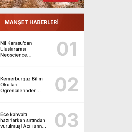
MANŞET HABERLERİ
01
Nil Karasu’dan
Uluslararası
Neoscience
Olimpiyatları’nda
Çifte Gümüş Madalya
02
Kemerburgaz Bilim
Okulları
Öğrencilerinden
ABD’de Tarihi Başarı:
6 Öğrenci 14 Madalya
Kazandı
03
Ece kahvaltı
hazırlarken sırtından
vurulmuş! Acılı anne:
Evime patates almak