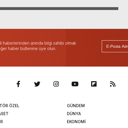
 haberlerinden anında bilgi sahibi olmak
 eğer haber bültenine üye olun.
TÖR ÖZEL
GÜNDEM
ASET
DÜNYA
OR
EKONOMİ