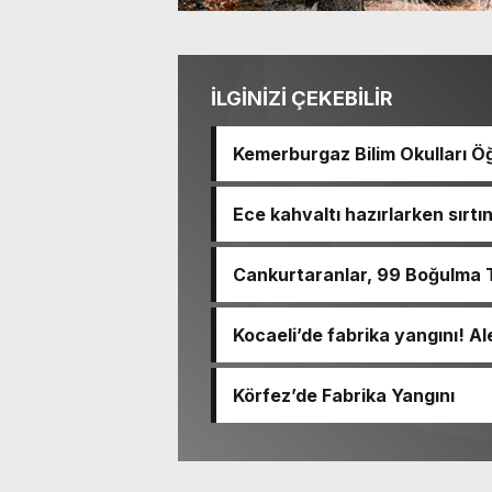
İLGİNİZİ ÇEKEBİLİR
Kemerburgaz Bilim Okulları Öğ
14 Madalya Kazandı
Ece kahvaltı hazırlarken sırt
haram
Cankurtaranlar, 99 Boğulma T
Kocaeli’de fabrika yangını! Al
Körfez’de Fabrika Yangını