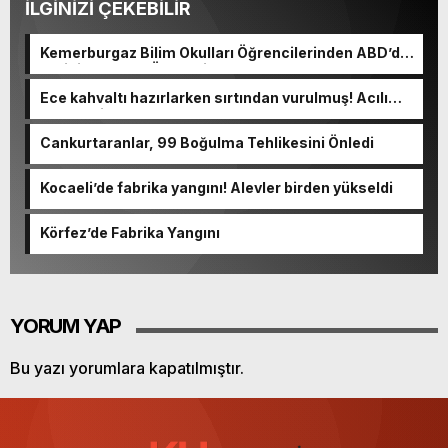
İLGİNİZİ ÇEKEBİLİR
Kemerburgaz Bilim Okulları Öğrencilerinden ABD’de
Tarihi Başarı: 6 Öğrenci 14 Madalya Kazandı
Ece kahvaltı hazırlarken sırtından vurulmuş! Acılı
anne: Evime patates almak haram
Cankurtaranlar, 99 Boğulma Tehlikesini Önledi
Kocaeli’de fabrika yangını! Alevler birden yükseldi
Körfez’de Fabrika Yangını
YORUM YAP
Bu yazı yorumlara kapatılmıştır.