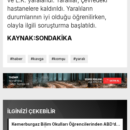
ve L.K. yaralandı. Yaralılar, çevredeki
hastanelere kaldırıldı. Yaralıların
durumlarının iyi olduğu öğrenilirken,
olayla ilgili soruşturma başlatıldı.
KAYNAK:SONDAKİKA
#haber
#kavga
#komşu
#yaralı
İLGİNİZİ ÇEKEBİLİR
Kemerburgaz Bilim Okulları Öğrencilerinden ABD’de
Tarihi Başarı: 6 Öğrenci 14 Madalya Kazandı