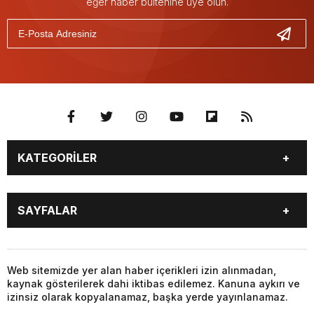
eğer haber bültenine üye olun.
KATEGORİLER
GÜNDEM
SEKTÖR ÖZEL
SAYFALAR
DÜNYA
SİYASET
EKONOMİ
SPOR
GÜNDEM
SEKTÖR ÖZEL
DÜNYA
SİYASET
Web sitemizde yer alan haber içerikleri izin alınmadan,
kaynak gösterilerek dahi iktibas edilemez. Kanuna aykırı ve
EKONOMİ
SPOR
izinsiz olarak kopyalanamaz, başka yerde yayınlanamaz.