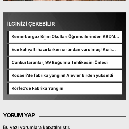
İLGİNİZİ ÇEKEBİLİR
Kemerburgaz Bilim Okulları Öğrencilerinden ABD’de
Tarihi Başarı: 6 Öğrenci 14 Madalya Kazandı
Ece kahvaltı hazırlarken sırtından vurulmuş! Acılı
anne: Evime patates almak haram
Cankurtaranlar, 99 Boğulma Tehlikesini Önledi
Kocaeli’de fabrika yangını! Alevler birden yükseldi
Körfez’de Fabrika Yangını
YORUM YAP
Bu yazı yorumlara kapatılmıştır.