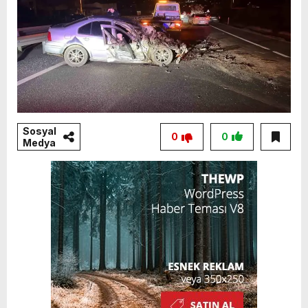
Sosyal
0
0
Medya