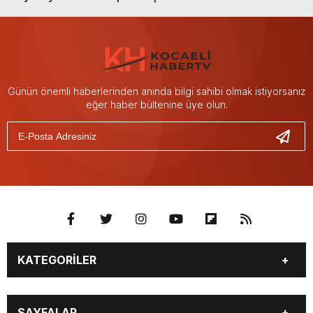
Günün önemli haberlerinden anında bilgi sahibi olmak istiyorsanız
eğer haber bültenine üye olun.
KATEGORİLER
GÜNDEM
SEKTÖR ÖZEL
SAYFALAR