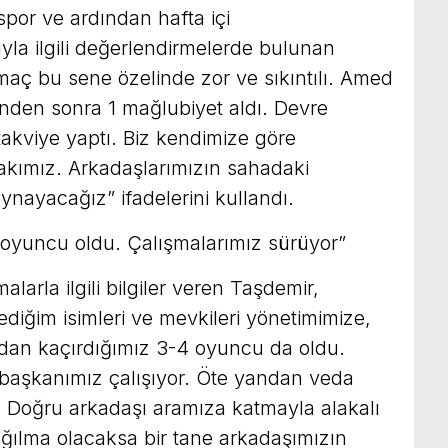
or ve ardından hafta içi
la ilgili değerlendirmelerde bulunan
maç bu sene özelinde zor ve sıkıntılı. Amed
inden sonra 1 mağlubiyet aldı. Devre
takviye yaptı. Biz kendimize göre
i takımız. Arkadaşlarımızın sahadaki
ynayacağız” ifadelerini kullandı.
 oyuncu oldu. Çalışmalarımız sürüyor”
larla ilgili bilgiler veren Taşdemir,
ediğim isimleri ve mevkileri yönetimimize,
an kaçırdığımız 3-4 oyuncu da oldu.
başkanımız çalışıyor. Öte yandan veda
. Doğru arkadaşı aramıza katmayla alakalı
yığılma olacaksa bir tane arkadaşımızın