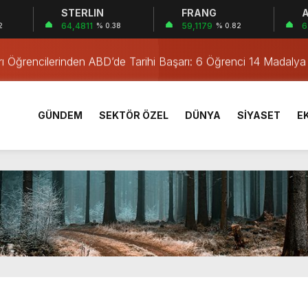
STERLIN
FRANG
A
Yıl Geçti
64,4811
59,1179
6
2
% 0.38
% 0.82
ası Neoscience Olimpiyatları’nda Çifte Gümüş Madalya
rı Öğrencilerinden ABD’de Tarihi Başarı: 6 Öğrenci 14 Madaly
sırtından vurulmuş! Acılı anne: Evime patates almak haram
ma Tehlikesini Önledi
GÜNDEM
SEKTÖR ÖZEL
DÜNYA
SİYASET
E
! Alevler birden yükseldi
alevlere teslim oldu
amadan korunma eğitimi
taşındı, 6 bin 600 kilogram pil geri dönüşüme kazandırıldı
Yıl Geçti
ası Neoscience Olimpiyatları’nda Çifte Gümüş Madalya