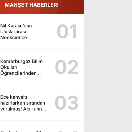
MANŞET HABERLERİ
01
Nil Karasu’dan
Uluslararası
Neoscience
Olimpiyatları’nda
Çifte Gümüş Madalya
02
Kemerburgaz Bilim
Okulları
Öğrencilerinden
ABD’de Tarihi Başarı:
6 Öğrenci 14 Madalya
Kazandı
03
Ece kahvaltı
hazırlarken sırtından
vurulmuş! Acılı anne:
Evime patates almak
haram