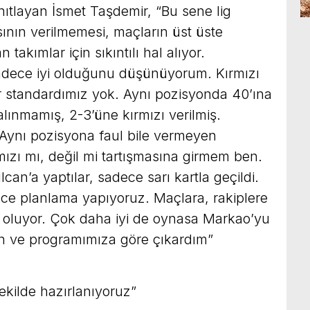
nıtlayan İsmet Taşdemir, “Bu sene lig
ının verilmemesi, maçların üst üste
takımlar için sıkıntılı hal alıyor.
dece iyi olduğunu düşünüyorum. Kırmızı
ir standardımız yok. Aynı pozisyonda 40’ına
çalınmamış, 2-3’üne kırmızı verilmiş.
 Aynı pozisyona faul bile vermeyen
mızı mı, değil mi tartışmasına girmem ben.
an’a yaptılar, sadece sarı kartla geçildi.
e planlama yapıyoruz. Maçlara, rakiplere
z oluyor. Çok daha iyi de oynasa Markao’yu
an ve programımıza göre çıkardım”
 şekilde hazırlanıyoruz”