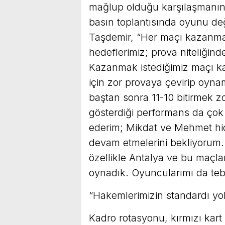
mağlup olduğu karşılaşmanın 
basın toplantısında oyunu değe
Taşdemir, “Her maçı kazanma
hedeflerimiz; prova niteliği
Kazanmak istediğimiz maçı ka
için zor provaya çevirip oyna
baştan sonra 11-10 bitirmek z
gösterdiği performans da çok 
ederim; Mikdat ve Mehmet hiç
devam etmelerini bekliyorum
özellikle Antalya ve bu maçla
oynadık. Oyuncularımı da tebr
“Hakemlerimizin standardı yo
Kadro rotasyonu, kırmızı kart