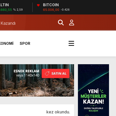
LTIN
BITCOIN
.660,55
65.006,00
% 2,59
-0.426
a Kazandı
KONOMİ
SPOR
kez okundu.