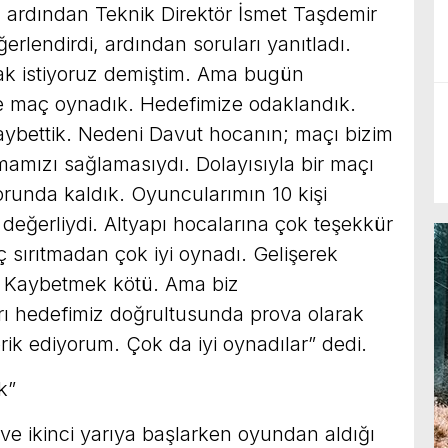
ardından Teknik Direktör İsmet Taşdemir
rlendirdi, ardından soruları yanıtladı.
k istiyoruz demiştim. Ama bugün
nde maç oynadık. Hedefimize odaklandık.
ybettik. Nedeni Davut hocanın; maçı bizim
mamızı sağlamasıydı. Dolayısıyla bir maçı
orunda kaldık. Oyuncularımın 10 kişi
değerliydi. Altyapı hocalarına çok teşekkür
 sırıtmadan çok iyi oynadı. Gelişerek
. Kaybetmek kötü. Ama biz
rı hedefimiz doğrultusunda prova olarak
ik ediyorum. Çok da iyi oynadılar” dedi.
k”
 ve ikinci yarıya başlarken oyundan aldığı