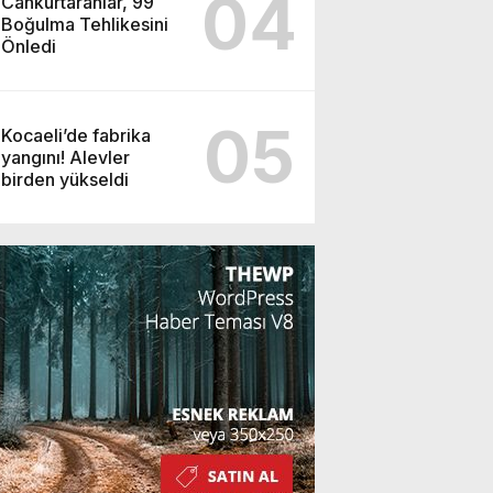
04
Cankurtaranlar, 99
Boğulma Tehlikesini
Önledi
05
Kocaeli’de fabrika
yangını! Alevler
birden yükseldi