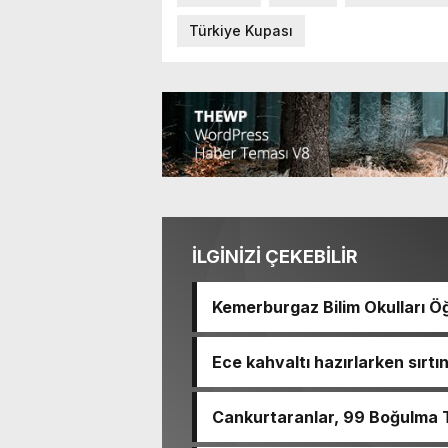
Türkiye Kupası
İLGİNİZİ ÇEKEBİLİR
Kemerburgaz Bilim Okulları Öğ
14 Madalya Kazandı
Ece kahvaltı hazırlarken sırt
haram
Cankurtaranlar, 99 Boğulma T