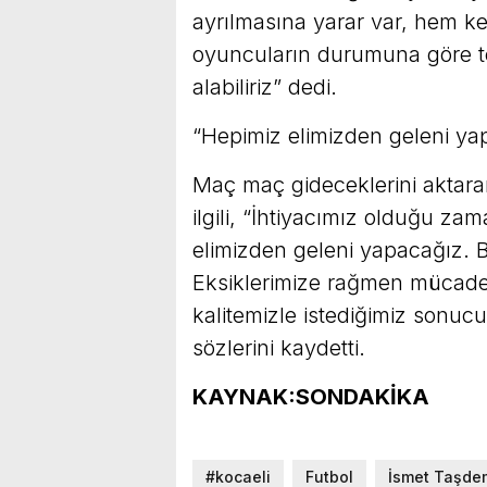
ayrılmasına yarar var, hem ke
oyuncuların durumuna göre te
alabiliriz” dedi.
“Hepimiz elimizden geleni ya
Maç maç gideceklerini aktara
ilgili, “İhtiyacımız olduğu za
elimizden geleni yapacağız. Be
Eksiklerimize rağmen mücade
kalitemizle istediğimiz sonuc
sözlerini kaydetti.
KAYNAK:SONDAKİKA
#kocaeli
Futbol
İsmet Taşde