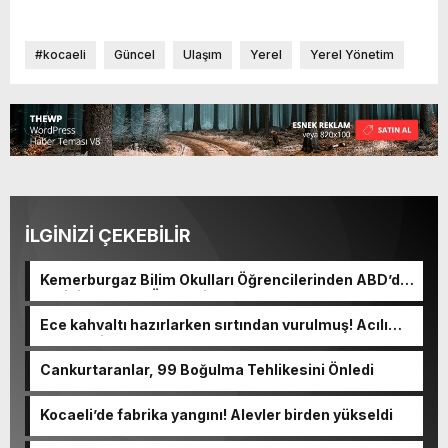
#kocaeli
Güncel
Ulaşım
Yerel
Yerel Yönetim
İLGİNİZİ ÇEKEBİLİR
Kemerburgaz Bilim Okulları Öğrencilerinden ABD’de
Tarihi Başarı: 6 Öğrenci 14 Madalya Kazandı
Ece kahvaltı hazırlarken sırtından vurulmuş! Acılı
anne: Evime patates almak haram
Cankurtaranlar, 99 Boğulma Tehlikesini Önledi
Kocaeli’de fabrika yangını! Alevler birden yükseldi