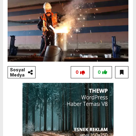
Sosyal
0
0
Medya