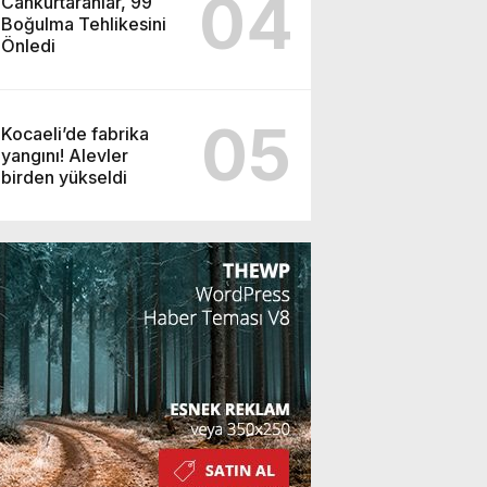
04
Cankurtaranlar, 99
Boğulma Tehlikesini
Önledi
05
Kocaeli’de fabrika
yangını! Alevler
birden yükseldi