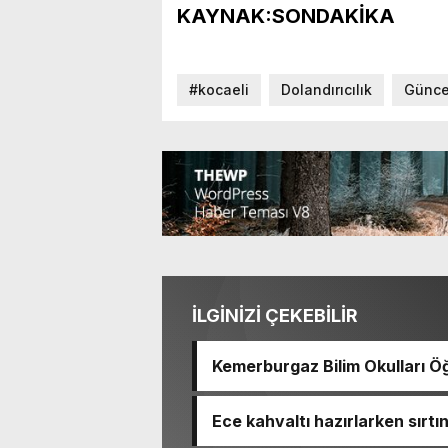
KAYNAK:SONDAKİKA
#kocaeli
Dolandırıcılık
Günce
İLGİNİZİ ÇEKEBİLİR
Kemerburgaz Bilim Okulları Öğ
14 Madalya Kazandı
Ece kahvaltı hazırlarken sırt
haram