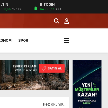
LTIN
BITCOIN
.660,55
64.995,17
% 2,59
0.84
a Kazandı
KONOMİ
SPOR
kez okundu.