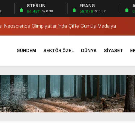
STERLIN
FRANG
A
Yıl Geçti
64,4811
59,1179
6
2
% 0.38
% 0.82
ası Neoscience Olimpiyatları’nda Çifte Gümüş Madalya
rı Öğrencilerinden ABD’de Tarihi Başarı: 6 Öğrenci 14 Madaly
sırtından vurulmuş! Acılı anne: Evime patates almak haram
ma Tehlikesini Önledi
GÜNDEM
SEKTÖR ÖZEL
DÜNYA
SİYASET
E
! Alevler birden yükseldi
alevlere teslim oldu
amadan korunma eğitimi
taşındı, 6 bin 600 kilogram pil geri dönüşüme kazandırıldı
Yıl Geçti
ası Neoscience Olimpiyatları’nda Çifte Gümüş Madalya