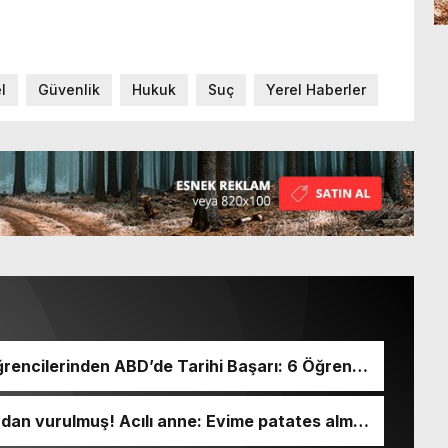
l
Güvenlik
Hukuk
Suç
Yerel Haberler
rencilerinden ABD’de Tarihi Başarı: 6 Öğrenci
ından vurulmuş! Acılı anne: Evime patates almak