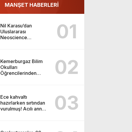
MANŞET HABERLERİ
01
Nil Karasu’dan
Uluslararası
Neoscience
Olimpiyatları’nda
Çifte Gümüş Madalya
02
Kemerburgaz Bilim
Okulları
Öğrencilerinden
ABD’de Tarihi Başarı:
6 Öğrenci 14 Madalya
Kazandı
03
Ece kahvaltı
hazırlarken sırtından
vurulmuş! Acılı anne:
Evime patates almak
haram