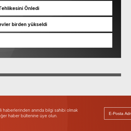
ehlikesini Önledi
evler birden yükseldi
 haberlerinden anında bilgi sahibi olmak
 eğer haber bültenine üye olun.