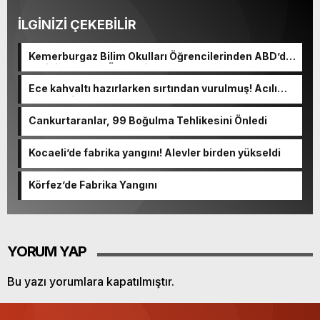
İLGİNİZİ ÇEKEBİLİR
Kemerburgaz Bilim Okulları Öğrencilerinden ABD’de
Tarihi Başarı: 6 Öğrenci 14 Madalya Kazandı
Ece kahvaltı hazırlarken sırtından vurulmuş! Acılı
anne: Evime patates almak haram
Cankurtaranlar, 99 Boğulma Tehlikesini Önledi
Kocaeli’de fabrika yangını! Alevler birden yükseldi
Körfez’de Fabrika Yangını
YORUM YAP
Bu yazı yorumlara kapatılmıştır.