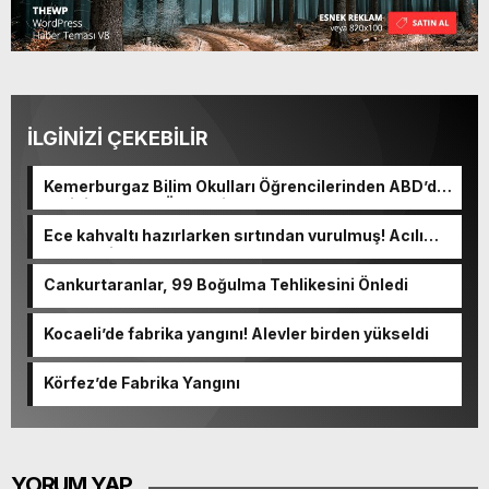
İLGİNİZİ ÇEKEBİLİR
Kemerburgaz Bilim Okulları Öğrencilerinden ABD’de
Tarihi Başarı: 6 Öğrenci 14 Madalya Kazandı
Ece kahvaltı hazırlarken sırtından vurulmuş! Acılı
anne: Evime patates almak haram
Cankurtaranlar, 99 Boğulma Tehlikesini Önledi
Kocaeli’de fabrika yangını! Alevler birden yükseldi
Körfez’de Fabrika Yangını
YORUM YAP