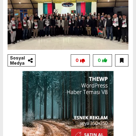
Sosyal
0
0
Medya