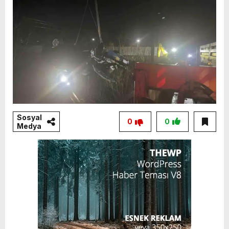
Sosyal
0
0
Medya