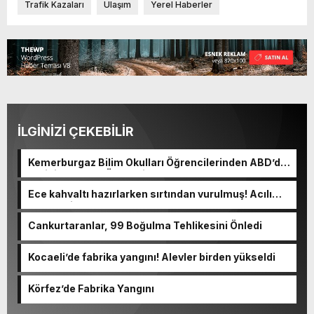
Trafik Kazaları
Ulaşım
Yerel Haberler
İLGİNİZİ ÇEKEBİLİR
Kemerburgaz Bilim Okulları Öğrencilerinden ABD’de
Tarihi Başarı: 6 Öğrenci 14 Madalya Kazandı
Ece kahvaltı hazırlarken sırtından vurulmuş! Acılı
anne: Evime patates almak haram
Cankurtaranlar, 99 Boğulma Tehlikesini Önledi
Kocaeli’de fabrika yangını! Alevler birden yükseldi
Körfez’de Fabrika Yangını