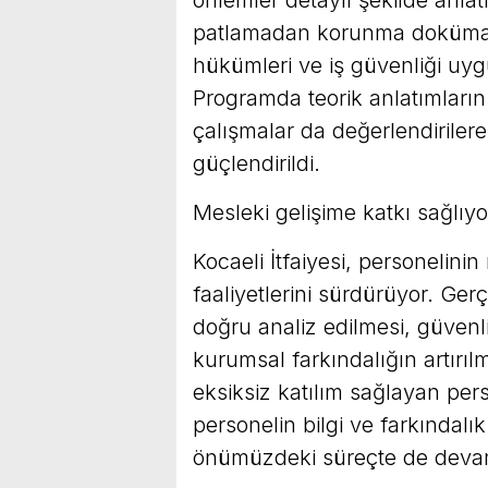
önlemler detaylı şekilde anlatı
patlamadan korunma dokümanla
hükümleri ve iş güvenliği uygu
Programda teorik anlatımları
çalışmalar da değerlendirilerek
güçlendirildi.
Mesleki gelişime katkı sağlıyo
Kocaeli İtfaiyesi, personelinin
faaliyetlerini sürdürüyor. Ger
doğru analiz edilmesi, güvenli
kurumsal farkındalığın artırı
eksiksiz katılım sağlayan person
personelin bilgi ve farkındalık
önümüzdeki süreçte de devam 