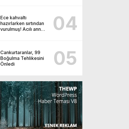
6 Öğrenci 14 Madalya
Kazandı
04
Ece kahvaltı
hazırlarken sırtından
vurulmuş! Acılı anne:
Evime patates almak
haram
05
Cankurtaranlar, 99
Boğulma Tehlikesini
Önledi