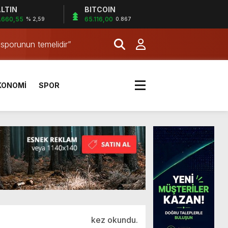
LTIN
BITCOIN
.660,55
65.116,00
% 2,59
0.867
 sporunun temelidir”
a Kazandı
KONOMİ
SPOR
 sporunun temelidir”
kez okundu.