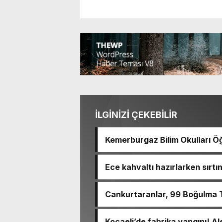
İLGİNİZİ ÇEKEBİLİR
Kemerburgaz Bilim Okulları Öğ
14 Madalya Kazandı
Ece kahvaltı hazırlarken sırt
haram
Cankurtaranlar, 99 Boğulma T
Kocaeli’de fabrika yangını! Al