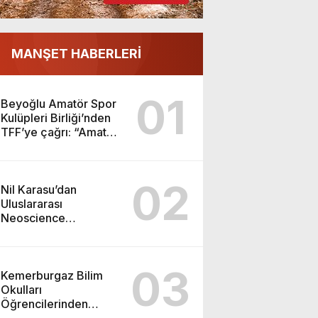
MANŞET HABERLERİ
01
Beyoğlu Amatör Spor
Kulüpleri Birliği’nden
TFF’ye çağrı: “Amatör
futbol yük değil, Türk
sporunun temelidir”
02
Nil Karasu’dan
Uluslararası
Neoscience
Olimpiyatları’nda
Çifte Gümüş Madalya
03
Kemerburgaz Bilim
Okulları
Öğrencilerinden
ABD’de Tarihi Başarı: