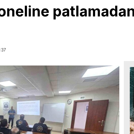
rsoneline patlamad
1:37