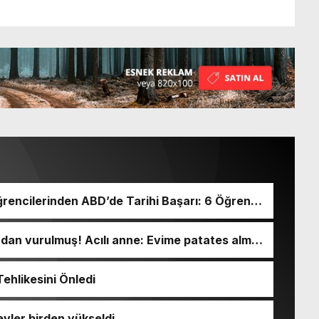
rencilerinden ABD’de Tarihi Başarı: 6 Öğrenci
ından vurulmuş! Acılı anne: Evime patates almak
ehlikesini Önledi
evler birden yükseldi