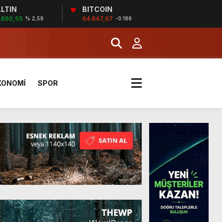
LTIN
BITCOIN
.660,55
64.847,67
% 2,59
-0.186
 sporunun temelidir”
a Kazandı
KONOMİ
SPOR
 sporunun temelidir”