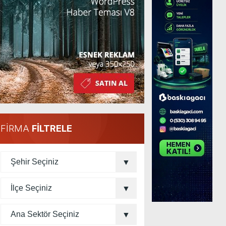
FİRMA
FİLTRELE