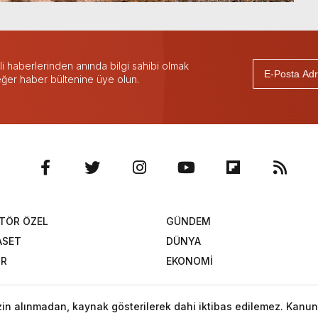
 haberlerinden anında bilgi sahibi olmak
 eğer haber bültenine üye olun.
TÖR ÖZEL
GÜNDEM
ASET
DÜNYA
OR
EKONOMİ
izin alınmadan, kaynak gösterilerek dahi iktibas edilemez. Kanun