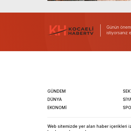
Günün önemli
istiyorsanız
GÜNDEM
SEK
DÜNYA
SİY
EKONOMİ
SP
Web sitemizde yer alan haber içerikleri 