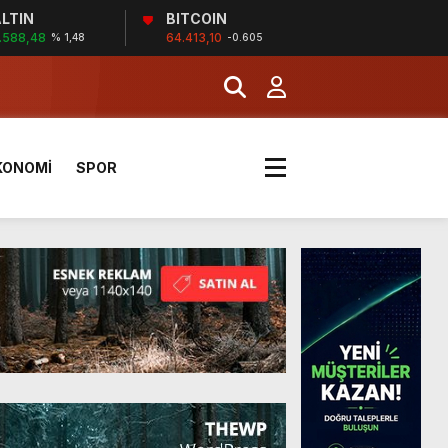
LTIN
BITCOIN
.588,48
64.413,10
% 1,48
-0.605
a Kazandı
KONOMİ
SPOR
a Kazandı