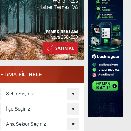
FİRMA
FİLTRELE