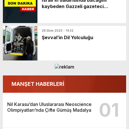
İsrail’in saldırısında bacağını
kaybeden Gazzeli gazeteci
meslektaşlarına seslendi
28 Ekim 2025 - 14:32
Şevval’in Dil Yolculuğu
MANŞET HABERLERİ
01
Nil Karasu’dan Uluslararası Neoscience
Olimpiyatları’nda Çifte Gümüş Madalya