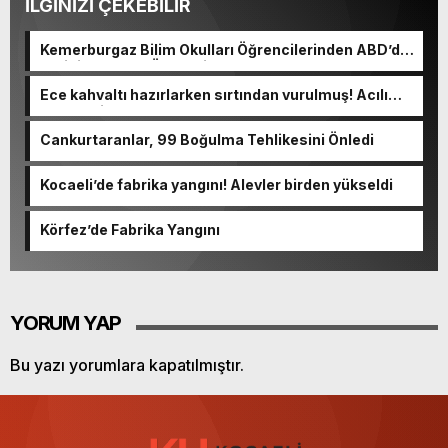
İLGİNİZİ ÇEKEBİLİR
Kemerburgaz Bilim Okulları Öğrencilerinden ABD’de
Tarihi Başarı: 6 Öğrenci 14 Madalya Kazandı
Ece kahvaltı hazırlarken sırtından vurulmuş! Acılı
anne: Evime patates almak haram
Cankurtaranlar, 99 Boğulma Tehlikesini Önledi
Kocaeli’de fabrika yangını! Alevler birden yükseldi
Körfez’de Fabrika Yangını
YORUM YAP
Bu yazı yorumlara kapatılmıştır.