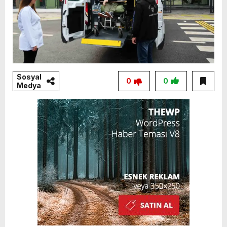
Sosyal
0
0
Medya