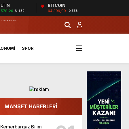
LTIN
BITCOIN
.578,20
64.399,99
% 1,32
-0.558
a Kazandı
KONOMİ
SPOR
MANŞET HABERLERİ
a Kazandı
Kemerburgaz Bilim