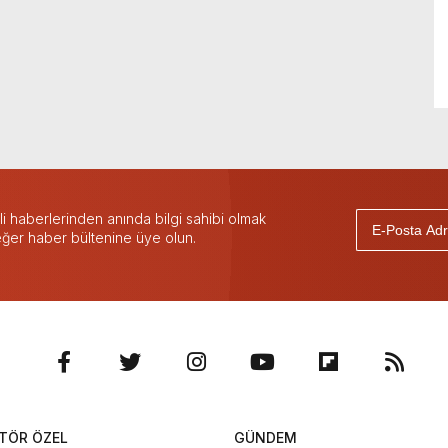
 haberlerinden anında bilgi sahibi olmak
 eğer haber bültenine üye olun.
TÖR ÖZEL
GÜNDEM