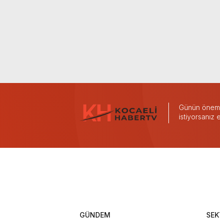
Günün önemli
istiyorsanız
GÜNDEM
SEK