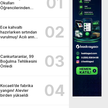
01
Okulları
Öğrencilerinden
ABD’de Tarihi Başarı:
6 Öğrenci 14 Madalya
Kazandı
02
Ece kahvaltı
hazırlarken sırtından
vurulmuş! Acılı anne:
Evime patates almak
haram
03
Cankurtaranlar, 99
Boğulma Tehlikesini
Önledi
04
Kocaeli’de fabrika
yangını! Alevler
birden yükseldi