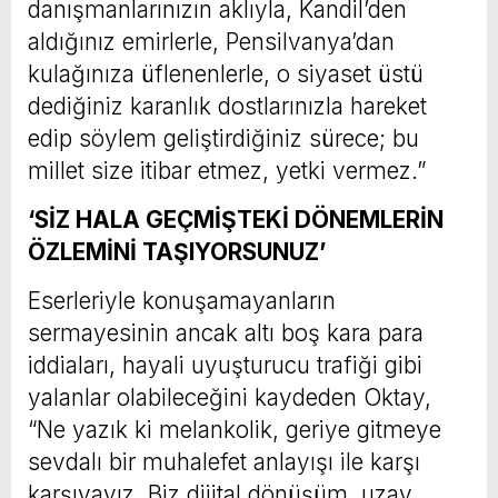
danışmanlarınızın aklıyla, Kandil’den
aldığınız emirlerle, Pensilvanya’dan
kulağınıza üflenenlerle, o siyaset üstü
dediğiniz karanlık dostlarınızla hareket
edip söylem geliştirdiğiniz sürece; bu
millet size itibar etmez, yetki vermez.”
‘SİZ HALA GEÇMİŞTEKİ DÖNEMLERİN
ÖZLEMİNİ TAŞIYORSUNUZ’
Eserleriyle konuşamayanların
sermayesinin ancak altı boş kara para
iddiaları, hayali uyuşturucu trafiği gibi
yalanlar olabileceğini kaydeden Oktay,
“Ne yazık ki melankolik, geriye gitmeye
sevdalı bir muhalefet anlayışı ile karşı
karşıyayız. Biz dijital dönüşüm, uzay