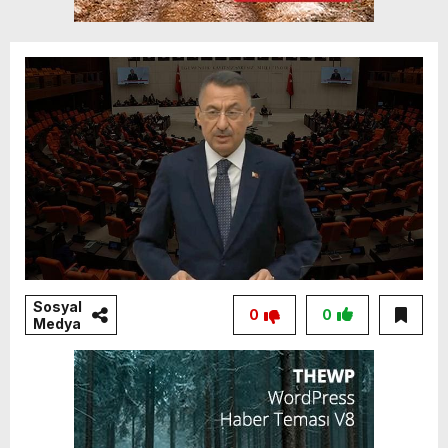
Sosyal
0
0
Medya